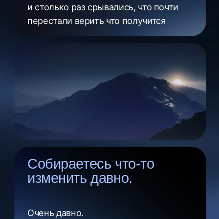
нормальная,
но это не ваша жизнь. Лучшая жизнь
где-то впереди, только никак не
наступает
Марафон
«Аскеза»
создан специально для тех, кто готов
к глубинным изменениям и хочет
научиться управлять своей энергией
для достижения
желаемых
результатов во всех сферах жизни
Присоединиться к марафону