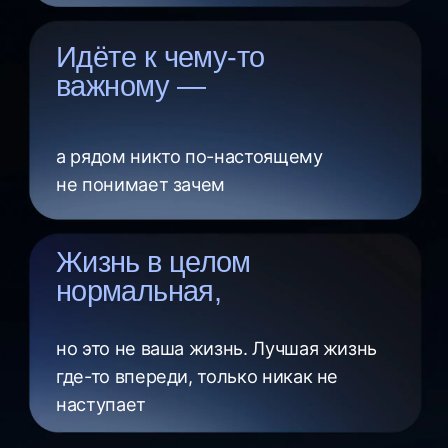
Придёте к взятию с чёткой целью,
правильной формулировкой и пониманием
механики —
5 дней видеоуроков Роберта
и практических заданий
Хочу все эти инструменты
Программа
марафона