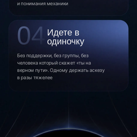
Марафон для вас,
если
Знаете от чего хотите
избавиться —
и столько раз срывались, что почти
перестали верить что получится
Собираетесь что-то