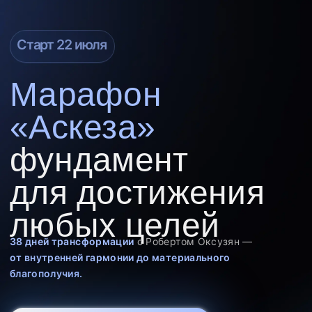
Старт 22 июля
Марафон
«Аскеза»
фундамент
для достижения
любых целей
38 дней трансформации
с Робертом Оксузян —
от внутренней гармонии до материального
благополучия.
Выбрать тариф
более 1000 участников
уже прошли практику