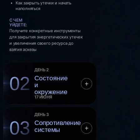
Как закрыть утечки и начать
наполняться
С ЧЕМ
УЙДЕТЕ:
Получите конкретные инструменты
для закрытия энергетических утечек
и увеличения своего ресурса до
Базовый
взятия аскезы
Самостоятельное прохождение
без куратора, чата и группы
ДЕНЬ 2
02
Состояние
9 900 ₽
и
окружение
17 ИЮНЯ
5 дней подготовки — видеоуроки Роберта
ДЕНЬ 3
РАЗБЕРЁМ:
и практические задания
03
Сопротивление
Почему ваше состояние — это
Медитация от Роберта — ежедневная
системы
не просто настроение, а частота
практика наполнения энергией
на которую настроен весь ваш мир