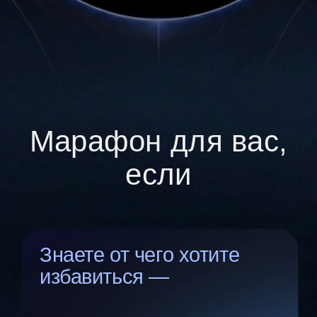
Голова
не отдыхает
Тревога, мысли по кругу, внутренний
голос который вечно что-то критикует
Идёте к чему-то
важному —
а рядом никто по-настоящему
не понимает зачем
Жизнь в целом