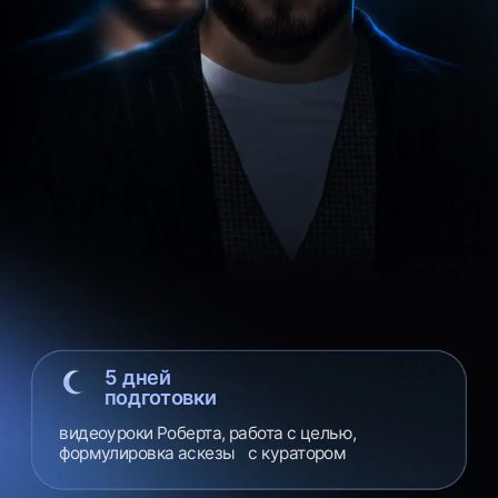
видеоуроки Роберта, работа с целью,
формулировка аскезы с куратором
22 июля
день взятия
Коллективное взятие Аскезы
в общем поле
33 дня
практики
ежедневный ритм, практикумы
с психологами, поддержка группы
Почему желания
не исполняются?
В современном мире
мы окружены информацией