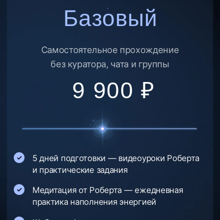
психолога
Групповой чат с психологом —
поддержка и ответы на вопросы
Коллективное принятие аскезы
в поле Роберта
4 практикума с психологами
Сертификат о прохождении
Партнёрская программа — бонусы
за приглашённых друзей
Доступ к чату выпускников
Групповой практикум с психологом
по формулировке аскезы
Индивидуальная проверка формулировки
куратором
Приоритетная поддержка куратора
Групповой созвон с Робертом
Доступ к платформе 6 месяцев после
завершения