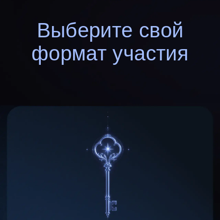
Всё из стандарта плюс углублённая
работа с куратором и эфир с Робертом
29 900 ₽
5 дней подготовки — видеоуроки Роберта
и практические задания
Медитация от Роберта — ежедневная
практика наполнения энергией
Шаблоны формулировки и завершения
аскезы
PDF дневник аскезы
Ритуал благодарности Вселенной
по завершению аскезы
Обучающая платформа — баллы,
прогресс, рейтинг
Проверка заданий и обратная связь