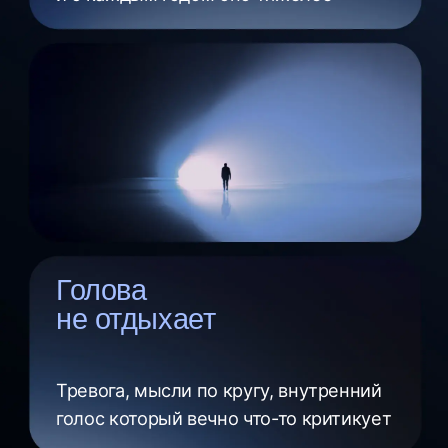
и тогда
меняется жизнь снаружи
1
2
3
4
5
6
7
Подготовка к Аскезе