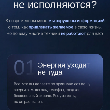
03
Пробовали -
не
получилось
Брали аскезу, срывались. Или держались,
но результата не было. Потому что аскеза
взята неправильно — без подготовки
и понимания механики
04
Идете в
одиночку
Без поддержки, без группы, без
человека который скажет «ты на
верном пути». Одному держать аскезу
в разы тяжелее