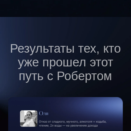
4 практикума с психологами
Сертификат о прохождении
Партнёрская программа — бонусы
за приглашённых друзей
Доступ к чату выпускников
Доступ к платформе 3 месяца
после завершения
Групповой практикум по формулировке
аскезы
Индивидуальная проверка формулировки
куратором
Приоритетная поддержка куратора
Групповой созвон с Робертом
1 месяц в «Архитекторе реальности»