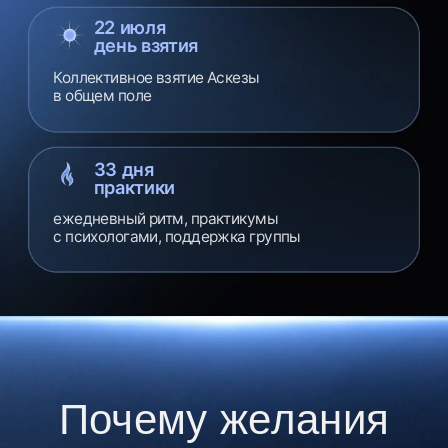
о том, как
привлекать желаемое
в свою жизнь.
Но почему многие техники
не работают
для нас?
01
Энергия уходит
не туда
Все, что вы делаете по привычке ест вашу
энергию. Алкоголь, телефон, сладкое,
бесконечный скролл. Ресурс есть,
но он распылен.
02
Желание есть,
движения нет
Дни идут, вы на том же месте. Не потому
что ленивый — потому что нет инструмента
который переключает энергию с привычки
на цель