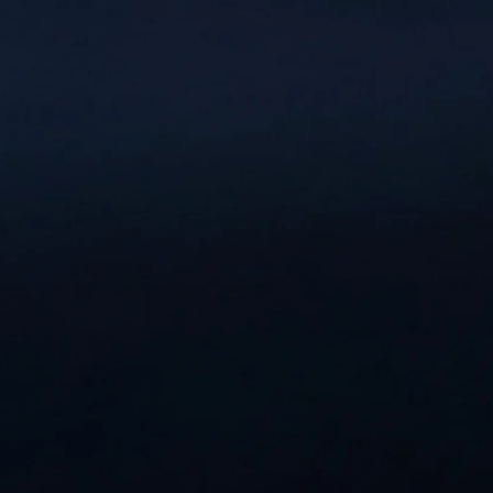
5 дней подготовки — видеоуроки Роберта
и практические задания
Медитация от Роберта — ежедневная
практика наполнения энергией
Шаблоны формулировки и завершения
аскезы
PDF дневник аскезы
Ритуал благодарности Вселенной
по завершению аскезы
Обучающая платформа — баллы,
прогресс, рейтинг
Проверка заданий и обратная связь
психолога
Групповой чат с психологом —
поддержка и ответы на вопросы
Коллективное принятие аскезы
в поле Роберта