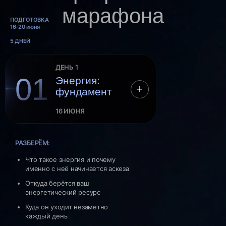
ПОДГОТОВКА
16-20 июня
5 ДНЕЙ
ДЕНЬ 1
01
Энергия:
фундамент
16 ИЮНЯ
РАЗБЕРЁМ:
Выберите свой
Что такое энергия и почему
формат участия
именно с неё начинается аскеза
Откуда берётся ваш
энергетический ресурс
Куда он уходит незаметно
каждый день